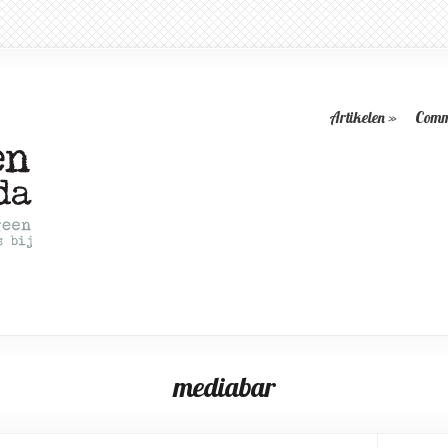
Artikelen
»
Comm
mediabar