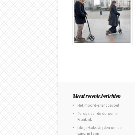
Meest recente berichten
Het moord-eilandgevoel
Terug naar de dorpen in
Frankrijk
Librije-koks strijden om de
winst in Lyon