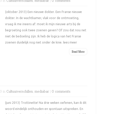
3 in
Cultuurverschillen
,
mediabar
|
0 comments
(oktober 2013) Een nieuwe dokter. Een Franse nieuwe
dokter. In de wachtkamer, vlak voor de ontmoeting,
vraag ik me ineens af: moet ik mijn nieuwe arts bij de
begroeting ook twee zoenen geven? Of zou dat nou net
niet de bedoeling zijn. Ik heb de logica van het Franse
zoenen duidelijk nog niet onder de knie. lees meer
Read More
3 in
Cultuurverschillen
,
mediabar
|
0 comments
(juni 2013) Trottinette! Na drie weken oefenen, kan ik dit
woord eindelijk onthouden en spontaan uitspreken. En