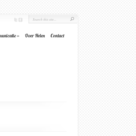
unicatie
»
Over Helen
Contact