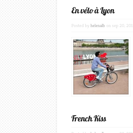
En vélo à Lyon
Posted by
helenalb
on sep 20, 201
French Kiss