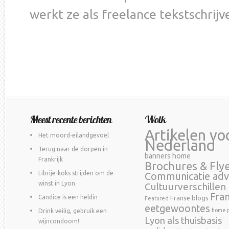
werkt ze als freelance tekstschrijve
Meest recente berichten
Wolk
Artikelen vo
Het moord-eilandgevoel
Nederland
Terug naar de dorpen in
banners home
Frankrijk
Brochures & Fly
Librije-koks strijden om de
Communicatie adv
winst in Lyon
Cultuurverschillen
Fra
Candice is een heldin
Franse blogs
Featured
eetgewoontes
home p
Drink veilig, gebruik een
Lyon als thuisbasis
wijncondoom!