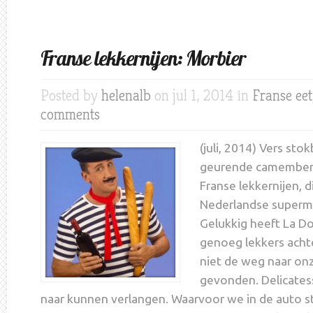
Franse lekkernijen: Morbier
Posted by
helenalb
on jul 1, 2014 in
Franse ee
comments
(juli, 2014) Vers sto
geurende camembert
Franse lekkernijen, di
Nederlandse superm
Gelukkig heeft La D
genoeg lekkers acht
niet de weg naar on
gevonden. Delicate
naar kunnen verlangen. Waarvoor we in de auto s