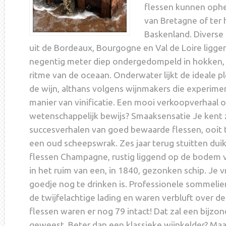
flessen kunnen ophe
van Bretagne of ter
Baskenland. Diverse
uit de Bordeaux, Bourgogne en Val de Loire liggen
negentig meter diep ondergedompeld in hokken,
ritme van de oceaan. Onderwater lijkt de ideale pl
de wijn, althans volgens wijnmakers die experim
manier van vinificatie. Een mooi verkoopverhaal of
wetenschappelijk bewijs? Smaaksensatie Je kent z
succesverhalen van goed bewaarde flessen, ooit
een oud scheepswrak. Zes jaar terug stuitten dui
flessen Champagne, rustig liggend op de bodem v
in het ruim van een, in 1840, gezonken schip. Je vr
goedje nog te drinken is. Professionele sommelie
de twijfelachtige lading en waren verbluft over de
flessen waren er nog 79 intact! Dat zal een bijzond
geweest. Beter dan een klassieke wijnkelder? M