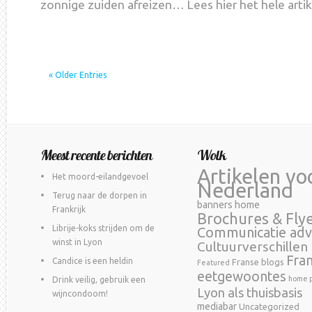
zonnige zuiden afreizen… Lees hier het hele artik
« Older Entries
Meest recente berichten
Wolk
Artikelen vo
Het moord-eilandgevoel
Nederland
Terug naar de dorpen in
banners home
Frankrijk
Brochures & Fly
Librije-koks strijden om de
Communicatie adv
winst in Lyon
Cultuurverschillen
Fra
Candice is een heldin
Franse blogs
Featured
eetgewoontes
home p
Drink veilig, gebruik een
Lyon als thuisbasis
wijncondoom!
mediabar
Uncategorized