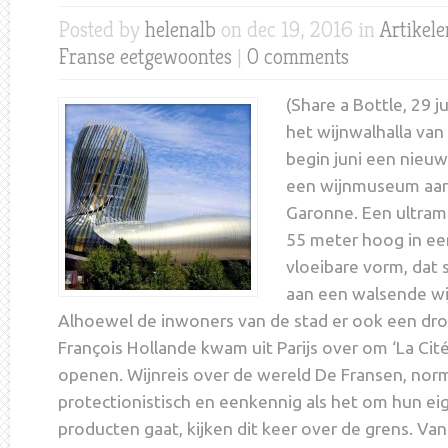
Posted by
helenalb
on dec 19, 2016 in
Artikel
Franse eetgewoontes
|
0 comments
(Share a Bottle, 29 j
het wijnwalhalla van F
begin juni een nieuwe
een wijnmuseum aan
Garonne. Een ultra
55 meter hoog in ee
vloeibare vorm, dat
aan een walsende wij
Alhoewel de inwoners van de stad er ook een dro
François Hollande kwam uit Parijs over om ‘La Cité 
openen. Wijnreis over de wereld De Fransen, no
protectionistisch en eenkennig als het om hun ei
producten gaat, kijken dit keer over de grens. Van