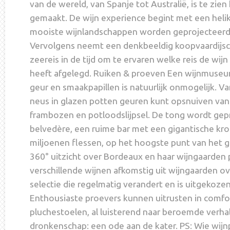
van de wereld, van Spanje tot Australië, is te zie
gemaakt. De wijn experience begint met een heli
mooiste wijnlandschappen worden geprojecteerd
Vervolgens neemt een denkbeeldig koopvaardijsc
zeereis in de tijd om te ervaren welke reis de wij
heeft afgelegd. Ruiken & proeven Een wijnmuseu
geur en smaakpapillen is natuurlijk onmogelijk. Va
neus in glazen potten geuren kunt opsnuiven van
frambozen en potloodslijpsel. De tong wordt gepr
belvedère, een ruime bar met een gigantische kr
miljoenen flessen, op het hoogste punt van het
360° uitzicht over Bordeaux en haar wijngaarden p
verschillende wijnen afkomstig uit wijngaarden ov
selectie die regelmatig verandert en is uitgekoze
Enthousiaste proevers kunnen uitrusten in comfo
pluchestoelen, al luisterend naar beroemde verha
dronkenschap: een ode aan de kater. PS: Wie wijnpl