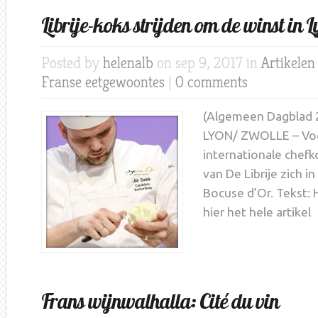
Librije-koks strijden om de winst in 
Posted by
helenalb
on sep 9, 2017 in
Artikelen
Franse eetgewoontes
|
0 comments
(Algemeen Dagblad 2
LYON/ ZWOLLE – Voo
internationale chef
van De Librije zich i
Bocuse d’Or. Tekst:
hier het hele artikel
Frans wijnwalhalla: Cité du vin