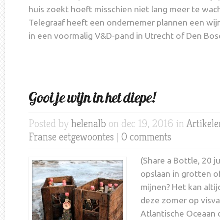
huis zoekt hoeft misschien niet lang meer te wac
Telegraaf heeft een ondernemer plannen een wij
in een voormalig V&D-pand in Utrecht of Den Bosch
Gooi je wijn in het diepe!
Posted by
helenalb
on dec 19, 2016 in
Artikel
Franse eetgewoontes
|
0 comments
(Share a Bottle, 20 j
opslaan in grotten o
mijnen? Het kan altij
deze zomer op visva
Atlantische Oceaan 