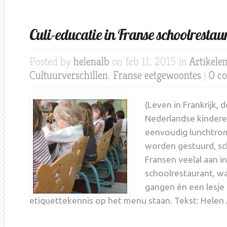
Culi-educatie in Franse schoolrestau
Posted by
helenalb
on feb 11, 2015 in
Artikele
Cultuurverschillen
,
Franse eetgewoontes
|
0 c
(Leven in Frankrijk,
Nederlandse kinder
eenvoudig lunchtrom
worden gestuurd, sc
Fransen veelal aan i
schoolrestaurant, wa
gangen én een lesje
etiquettekennis op het menu staan. Tekst: Helen