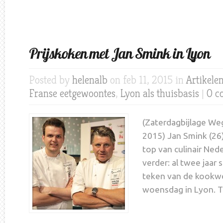
Prijskoken met Jan Smink in Lyon
Posted by
helenalb
on feb 11, 2015 in
Artikele
Franse eetgewoontes
,
Lyon als thuisbasis
|
0 c
(Zaterdagbijlage Weg
2015) Jan Smink (26)
top van culinair Nede
verder: al twee jaar s
teken van de kookwe
woensdag in Lyon. T