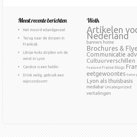
Meest recente berichten
Wolk
Artikelen vo
Het moord-eilandgevoel
Nederland
Terug naar de dorpen in
banners home
Frankrijk
Brochures & Fly
Librije-koks strijden om de
Communicatie adv
winst in Lyon
Cultuurverschillen
Fra
Candice is een heldin
Franse blogs
Featured
eetgewoontes
home p
Drink veilig, gebruik een
Lyon als thuisbasis
wijncondoom!
mediabar
Uncategorized
vertalingen