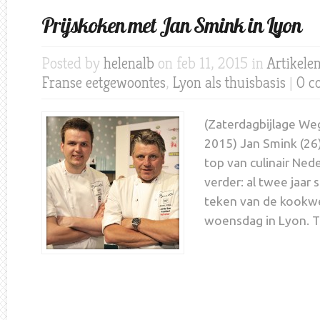
Prijskoken met Jan Smink in Lyon
Posted by
helenalb
on feb 11, 2015 in
Artikele
Franse eetgewoontes
,
Lyon als thuisbasis
|
0 c
(Zaterdagbijlage Weg
2015) Jan Smink (26)
top van culinair Nede
verder: al twee jaar s
teken van de kookwe
woensdag in Lyon. T