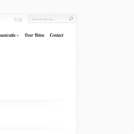
unicatie
»
Over Helen
Contact