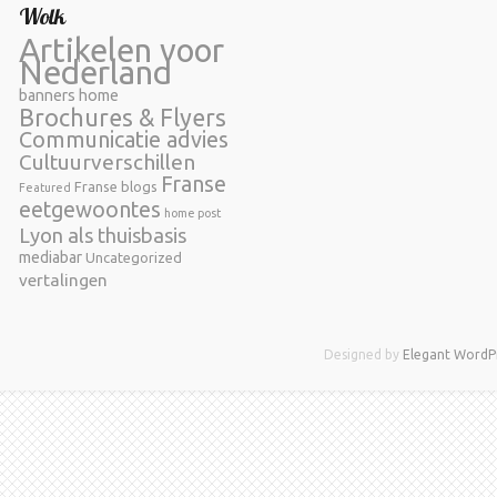
Wolk
Artikelen voor
Nederland
banners home
Brochures & Flyers
Communicatie advies
Cultuurverschillen
Franse
Franse blogs
Featured
eetgewoontes
home post
Lyon als thuisbasis
mediabar
Uncategorized
vertalingen
Designed by
Elegant WordP