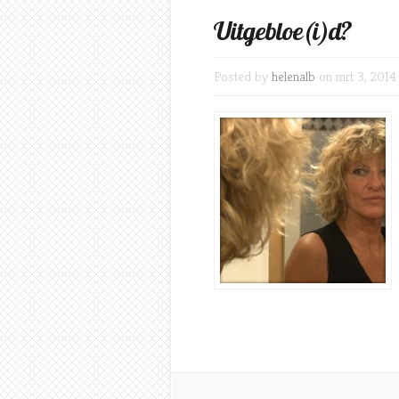
Uitgebloe(i)d?
Posted by
helenalb
on mrt 3, 2014