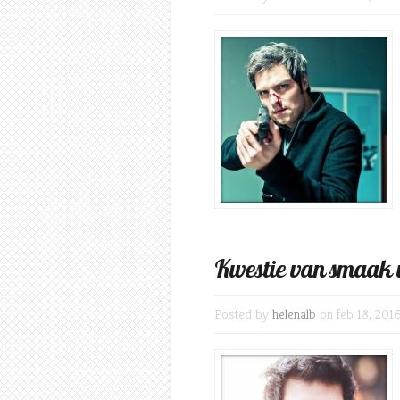
Kwestie van smaak 
Posted by
helenalb
on feb 18, 201