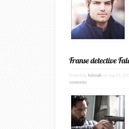
Franse detective Fa
Posted by
helenalb
on sep 23, 201
comments