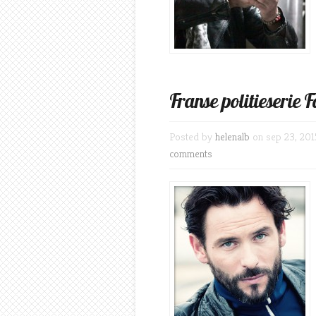
Franse politieserie
Posted by
helenalb
on sep 23, 201
comments