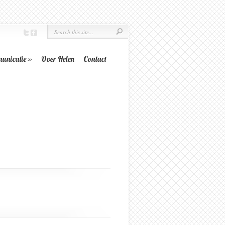
unicatie
»
Over Helen
Contact