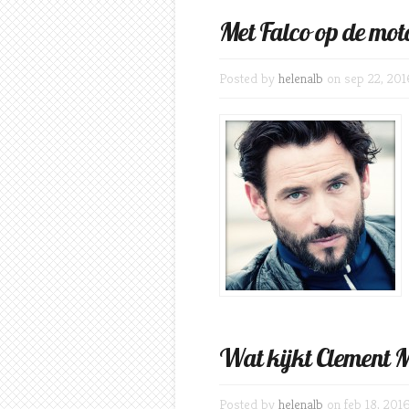
Met Falco op de mot
Posted by
helenalb
on sep 22, 201
Wat kijkt Clement 
Posted by
helenalb
on feb 18, 201