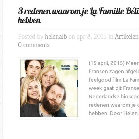
3 redenen waarom je La Famille Béli
hebben
Posted by
helenalb
on apr 8, 2015 in
Artikele
0 comments
(15 april, 2015) Mee
Fransen zagen afge
feelgood film La Fam
week gaat dit Franse
Nederlandse bioscoo
redenen waarom je d
hebben. Door Helen