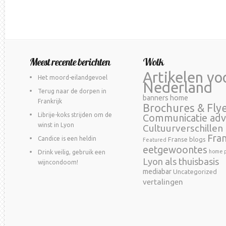
Meest recente berichten
Wolk
Artikelen vo
Het moord-eilandgevoel
Nederland
Terug naar de dorpen in
banners home
Frankrijk
Brochures & Fly
Librije-koks strijden om de
Communicatie adv
winst in Lyon
Cultuurverschillen
Fra
Candice is een heldin
Franse blogs
Featured
eetgewoontes
home p
Drink veilig, gebruik een
Lyon als thuisbasis
wijncondoom!
mediabar
Uncategorized
vertalingen