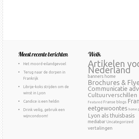
Meest recente berichten
Wolk
Artikelen vo
Het moord-eilandgevoel
Nederland
Terug naar de dorpen in
banners home
Frankrijk
Brochures & Fly
Librije-koks strijden om de
Communicatie adv
winst in Lyon
Cultuurverschillen
Fra
Candice is een heldin
Franse blogs
Featured
eetgewoontes
home p
Drink veilig, gebruik een
Lyon als thuisbasis
wijncondoom!
mediabar
Uncategorized
vertalingen