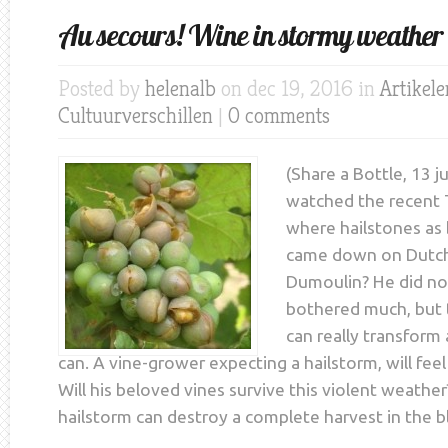
Au secours! Wine in stormy weather
Posted by
helenalb
on dec 19, 2016 in
Artikel
Cultuurverschillen
|
0 comments
(Share a Bottle, 13 j
watched the recent 
where hailstones as b
came down on Dutch
Dumoulin? He did no
bothered much, but
can really transform 
can. A vine-grower expecting a hailstorm, will feel
Will his beloved vines survive this violent weathe
hailstorm can destroy a complete harvest in the bl