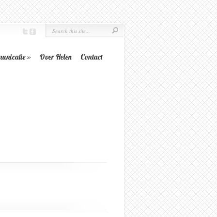
unicatie
»
Over Helen
Contact