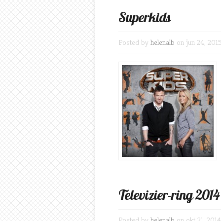
Superkids
Posted by
helenalb
on jun 24, 201
Televizier-ring 2014
Posted by
helenalb
on okt 21, 2014