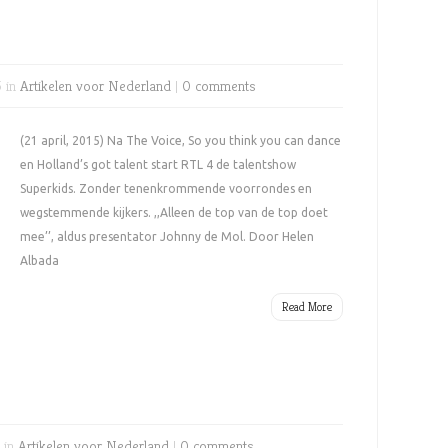
5 in
Artikelen voor Nederland
|
0 comments
(21 april, 2015) Na The Voice, So you think you can dance
en Holland’s got talent start RTL 4 de talentshow
Superkids. Zonder tenenkrommende voorrondes en
wegstemmende kijkers. ,,Alleen de top van de top doet
mee’’, aldus presentator Johnny de Mol. Door Helen
Albada
Read More
 in
Artikelen voor Nederland
|
0 comments