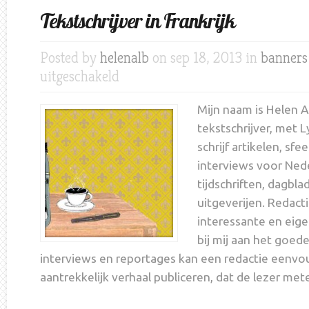
Tekstschrijver in Frankrijk
Posted by
helenalb
on sep 18, 2013 in
banners
uitgeschakeld
voor
Tekstschrijver
in
Mijn naam is Helen A
Frankrijk
tekstschrijver, met Ly
schrijf artikelen, sf
interviews voor Ned
tijdschriften, dagbl
uitgeverijen. Redact
interessante en eige
bij mij aan het goed
interviews en reportages kan een redactie eenvo
aantrekkelijk verhaal publiceren, dat de lezer me