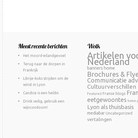
Meest recente berichten
Wolk
Artikelen vo
Het moord-eilandgevoel
Nederland
Terug naar de dorpen in
banners home
Frankrijk
Brochures & Fly
Librije-koks strijden om de
Communicatie adv
winst in Lyon
Cultuurverschillen
Fra
Candice is een heldin
Franse blogs
Featured
eetgewoontes
home p
Drink veilig, gebruik een
Lyon als thuisbasis
wijncondoom!
mediabar
Uncategorized
vertalingen