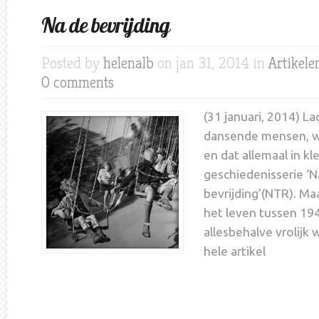
Na de bevrijding
Posted by
helenalb
on jan 31, 2014 in
Artikele
0 comments
(31 januari, 2014) L
dansende mensen, 
en dat allemaal in kl
geschiedenisserie ‘N
bevrijding’(NTR). Maar
het leven tussen 19
allesbehalve vrolijk 
hele artikel