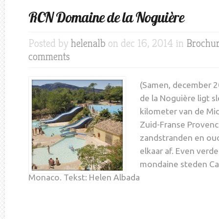
RCN Domaine de la Noguière
Posted by
helenalb
on dec 16, 2014 in
Brochur
comments
(Samen, december 
de la Noguière ligt s
kilometer van de Mid
Zuid-Franse Provenc
zandstranden en ou
elkaar af. Even verd
mondaine steden Ca
Monaco. Tekst: Helen Albada