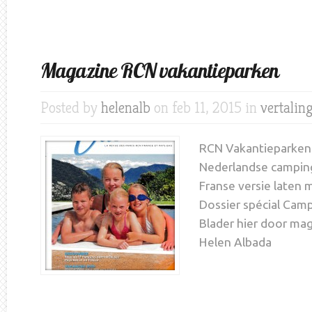
Magazine RCN vakantieparken
Posted by
helenalb
on feb 11, 2015 in
vertalin
RCN Vakantieparken 
Nederlandse campin
Franse versie laten 
Dossier spécial Campi
Blader hier door mag
Helen Albada