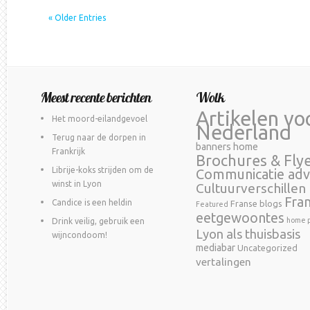
« Older Entries
Meest recente berichten
Wolk
Artikelen vo
Het moord-eilandgevoel
Nederland
Terug naar de dorpen in
banners home
Frankrijk
Brochures & Fly
Librije-koks strijden om de
Communicatie adv
winst in Lyon
Cultuurverschillen
Fra
Candice is een heldin
Franse blogs
Featured
eetgewoontes
home p
Drink veilig, gebruik een
Lyon als thuisbasis
wijncondoom!
mediabar
Uncategorized
vertalingen