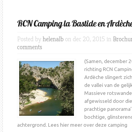
RCN Camping la Bastide en Ardèch
Posted by
helenalb
on dec 20, 2015 in
Brochur
comments
(Samen, december 2
richting RCN Campin
Ardèche slingert zic
de vallei van de gelij
Massieve rotswand
afgewisseld door di
prachtige panorama’s
bochtige, glinsterend
achtergrond. Lees hier meer over deze camping