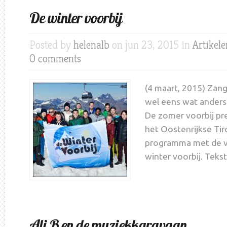
De winter voorbij
Posted by
helenalb
on jun 23, 2015 in
Artikel
0 comments
(4 maart, 2015) Zang
wel eens wat anders
De zomer voorbij pre
het Oostenrijkse Tir
programma met de ve
winter voorbij. Teks
Ali B en de muziekkaravaan