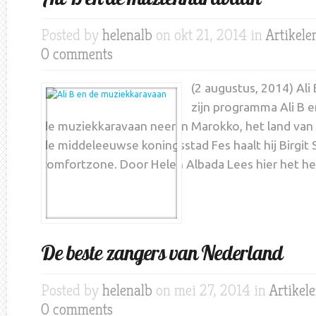
Posted by
helenalb
on okt 21, 2014 in
Artikele
0 comments
(2 augustus, 2014) Ali
zijn programma Ali B e
de muziekkaravaan neer in Marokko, het land van 
de middeleeuwse koningsstad Fes haalt hij Birgit
comfortzone. Door Helen Albada Lees hier het hel
De beste zangers van Nederland
Posted by
helenalb
on mei 27, 2014 in
Artikel
0 comments