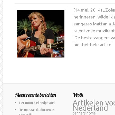
(14 mei, 2014) ,,Zola
herinneren, wilde ik
zangeres Mattanja Jo
talentvolle muzikant
‘De beste zangers va
hier het hele artikel
Meest recente berichten
Wolk
Artikelen vo
Het moord-eilandgevoel
Nederland
Terug naar de dorpen in
banners home
Frankrijk