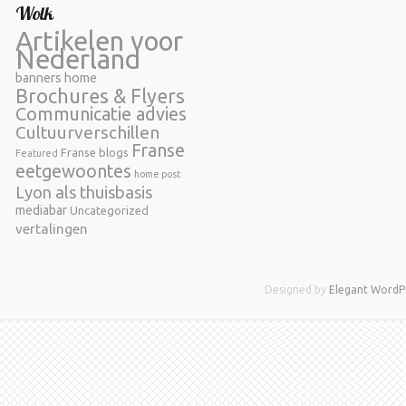
Wolk
Artikelen voor
Nederland
banners home
Brochures & Flyers
Communicatie advies
Cultuurverschillen
Franse
Franse blogs
Featured
eetgewoontes
home post
Lyon als thuisbasis
mediabar
Uncategorized
vertalingen
Designed by
Elegant WordP