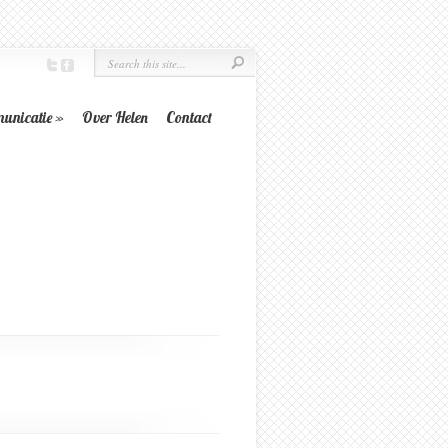
unicatie
»
Over Helen
Contact