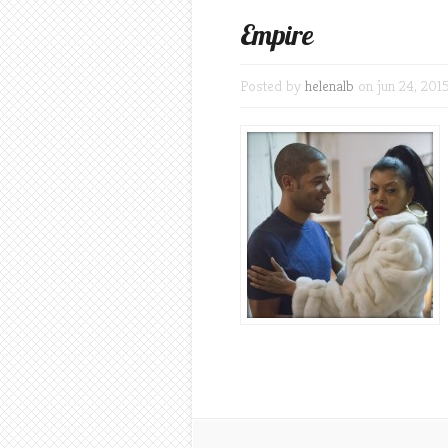
Empire
Posted by
helenalb
on jun 24, 201