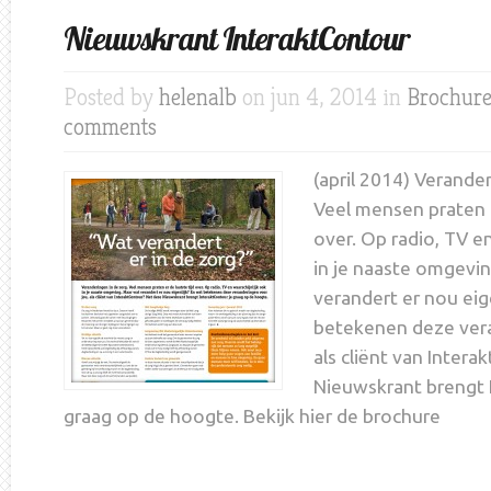
Nieuwskrant InteraktContour
Posted by
helenalb
on jun 4, 2014 in
Brochure
comments
(april 2014) Verander
Veel mensen praten e
over. Op radio, TV en
in je naaste omgevi
verandert er nou eig
betekenen deze vera
als cliënt van Inter
Nieuwskrant brengt 
graag op de hoogte. Bekijk hier de brochure