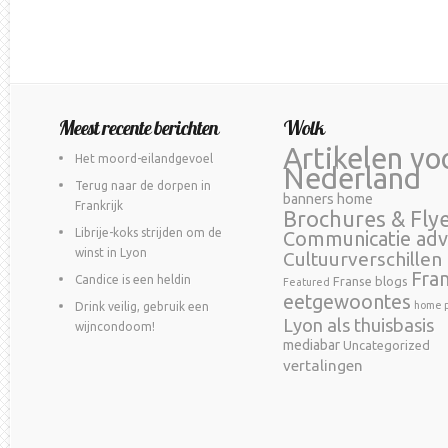
Meest recente berichten
Wolk
Artikelen vo
Het moord-eilandgevoel
Nederland
Terug naar de dorpen in
banners home
Frankrijk
Brochures & Fly
Librije-koks strijden om de
Communicatie adv
winst in Lyon
Cultuurverschillen
Fra
Candice is een heldin
Franse blogs
Featured
eetgewoontes
home p
Drink veilig, gebruik een
Lyon als thuisbasis
wijncondoom!
mediabar
Uncategorized
vertalingen