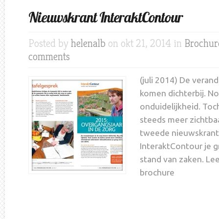
Nieuwskrant InteraktContour
Posted by
helenalb
on okt 21, 2014 in
Brochur
comments
(juli 2014) De veran
komen dichterbij. Nog 
onduidelijkheid. To
steeds meer zichtba
tweede nieuwskrant
InteraktContour je g
stand van zaken. Lee
brochure