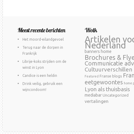
Meest recente berichten
Wolk
Artikelen vo
Het moord-eilandgevoel
Nederland
Terug naar de dorpen in
banners home
Frankrijk
Brochures & Fly
Librije-koks strijden om de
Communicatie adv
winst in Lyon
Cultuurverschillen
Fra
Candice is een heldin
Franse blogs
Featured
eetgewoontes
home p
Drink veilig, gebruik een
Lyon als thuisbasis
wijncondoom!
mediabar
Uncategorized
vertalingen