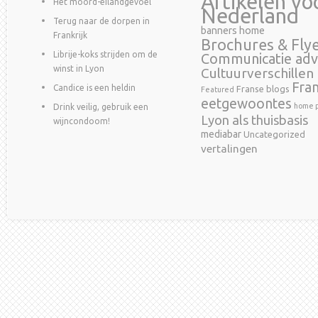
Artikelen vo
Het moord-eilandgevoel
Nederland
Terug naar de dorpen in
banners home
Frankrijk
Brochures & Fly
Librije-koks strijden om de
Communicatie adv
winst in Lyon
Cultuurverschillen
Fra
Candice is een heldin
Franse blogs
Featured
eetgewoontes
home p
Drink veilig, gebruik een
Lyon als thuisbasis
wijncondoom!
mediabar
Uncategorized
vertalingen