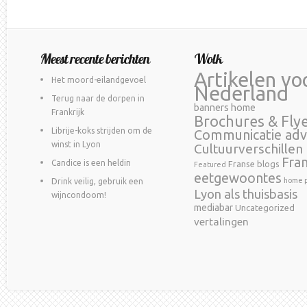
Meest recente berichten
Wolk
Artikelen vo
Het moord-eilandgevoel
Nederland
Terug naar de dorpen in
banners home
Frankrijk
Brochures & Fly
Librije-koks strijden om de
Communicatie adv
winst in Lyon
Cultuurverschillen
Fra
Candice is een heldin
Franse blogs
Featured
eetgewoontes
home p
Drink veilig, gebruik een
Lyon als thuisbasis
wijncondoom!
mediabar
Uncategorized
vertalingen