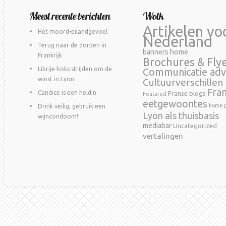
Meest recente berichten
Wolk
Artikelen vo
Het moord-eilandgevoel
Nederland
Terug naar de dorpen in
banners home
Frankrijk
Brochures & Fly
Librije-koks strijden om de
Communicatie adv
winst in Lyon
Cultuurverschillen
Fra
Candice is een heldin
Franse blogs
Featured
eetgewoontes
home p
Drink veilig, gebruik een
Lyon als thuisbasis
wijncondoom!
mediabar
Uncategorized
vertalingen