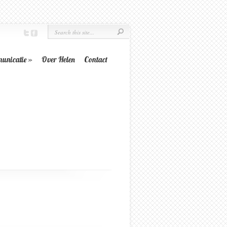
unicatie
»
Over Helen
Contact