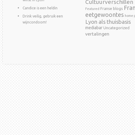
Cultuurverschillen
Fra
Candice is een heldin
Franse blogs
Featured
eetgewoontes
home p
Drink veilig, gebruik een
Lyon als thuisbasis
wijncondoom!
mediabar
Uncategorized
vertalingen