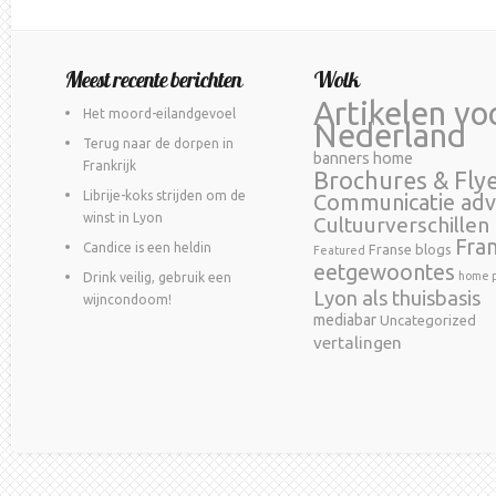
Meest recente berichten
Wolk
Artikelen vo
Het moord-eilandgevoel
Nederland
Terug naar de dorpen in
banners home
Frankrijk
Brochures & Fly
Librije-koks strijden om de
Communicatie adv
winst in Lyon
Cultuurverschillen
Fra
Candice is een heldin
Franse blogs
Featured
eetgewoontes
home p
Drink veilig, gebruik een
Lyon als thuisbasis
wijncondoom!
mediabar
Uncategorized
vertalingen