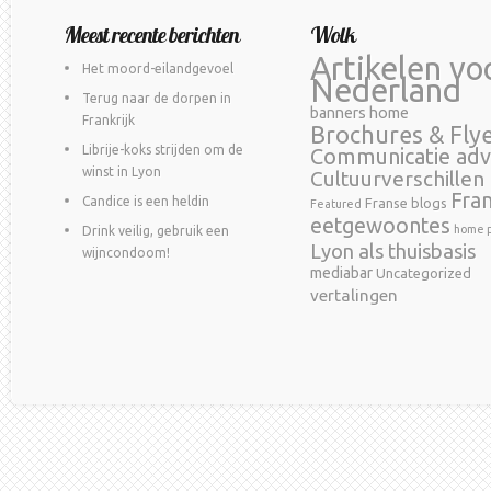
Meest recente berichten
Wolk
Artikelen vo
Het moord-eilandgevoel
Nederland
Terug naar de dorpen in
banners home
Frankrijk
Brochures & Fly
Librije-koks strijden om de
Communicatie adv
winst in Lyon
Cultuurverschillen
Fra
Candice is een heldin
Franse blogs
Featured
eetgewoontes
home p
Drink veilig, gebruik een
Lyon als thuisbasis
wijncondoom!
mediabar
Uncategorized
vertalingen